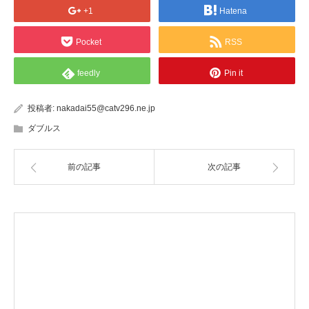
+1
Hatena
Pocket
RSS
feedly
Pin it
投稿者:
nakadai55@catv296.ne.jp
ダブルス
前の記事
次の記事