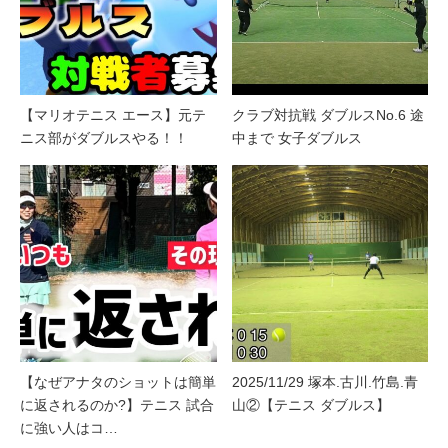
【マリオテニス エース】元テ
クラブ対抗戦 ダブルスNo.6 途
ニス部がダブルスやる！！
中まで 女子ダブルス
【なぜアナタのショットは簡単
2025/11/29 塚本.古川.竹島.青
に返されるのか?】テニス 試合
山②【テニス ダブルス】
に強い人はコ…