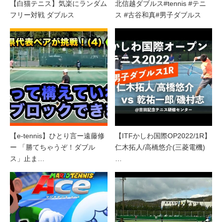
【白猫テニス】気楽にランダム
北信越ダブルス#tennis #テニ
フリー対戦 ダブルス
ス #古谷和真#男子ダブルス
【e-tennis】ひとり言ー遠藤修
【ITFかしわ国際OP2022/1R】
ー 「勝てちゃうぞ！ダブル
仁木拓人/高橋悠介(三菱電機)
ス」止ま…
…