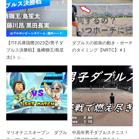
【ITF兵庫国際2023②/男子ダ
ダブルスの前衛の動き・ポーチ
ブルス決勝戦】逸﨑獅王/島笙
のタイミング【NRTC】＃1
太(トッ…
マリオテニスオープン ダブル
中高年男子ダブルステニス！