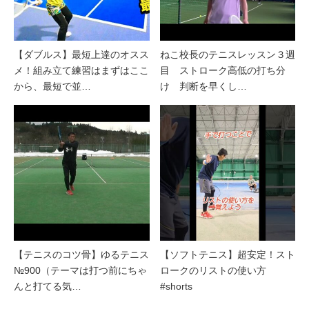
【ダブルス】最短上達のオスス
ねこ校長のテニスレッスン３週
メ！組み立て練習はまずはここ
目 ストローク高低の打ち分
から、最短で並…
け 判断を早くし…
【テニスのコツ骨】ゆるテニス
【ソフトテニス】超安定！スト
№900（テーマは打つ前にちゃ
ロークのリストの使い方
んと打てる気…
#shorts