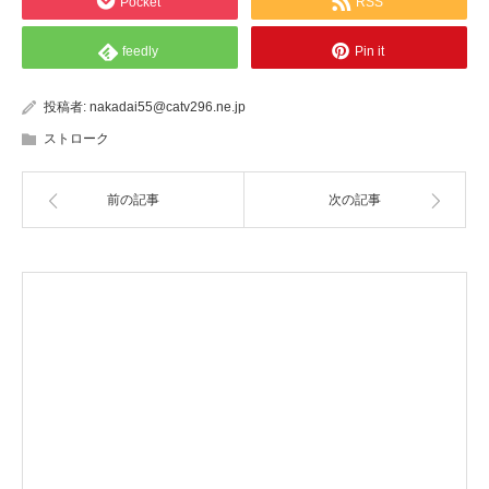
Pocket
RSS
feedly
Pin it
投稿者:
nakadai55@catv296.ne.jp
ストローク
前の記事
次の記事