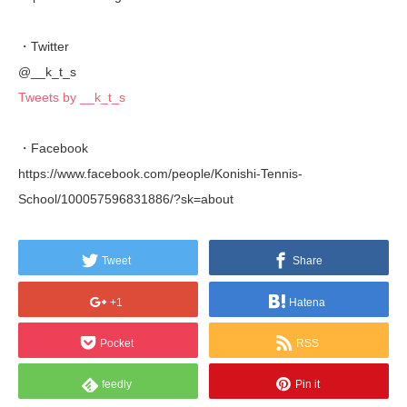
・Twitter
@__k_t_s
Tweets by __k_t_s
・Facebook
https://www.facebook.com/people/Konishi-Tennis-
School/100057596831886/?sk=about
Tweet
Share
+1
Hatena
Pocket
RSS
feedly
Pin it