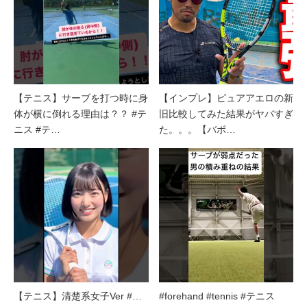
【テニス】サーブを打つ時に身
【インプレ】ピュアアエロの新
体が横に倒れる理由は？？ #テ
旧比較してみた結果がヤバすぎ
ニス #テ…
た。。。【バボ…
【テニス】清楚系女子Ver #…
#forehand #tennis #テニス