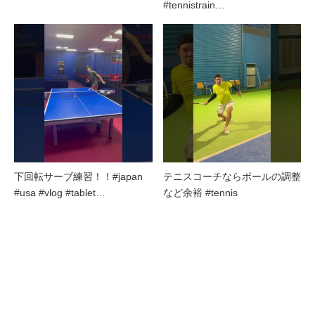
#tennistrain…
下回転サーブ練習！！#japan
テニスコーチならボールの調整
#usa #vlog #tablet…
など余裕 #tennis