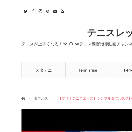
t
act
RSS
テニスレッ
テニスが上手くなる！YouTubeテニス練習指導動画チャ
スタテニ
Tennisrise
T-P
ホーム
ダブルス
【マリオテニスエース】シンプルダブルスフレマ