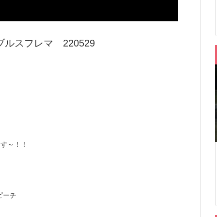
スフレマ 220529
ます～！！
ピーチ