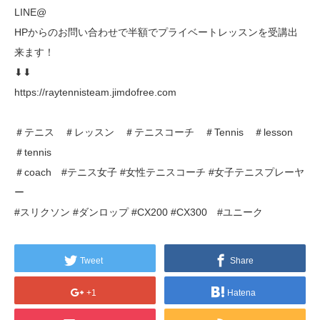
LINE@
HPからのお問い合わせで半額でプライベートレッスンを受講出
来ます！
⬇︎⬇︎
https://raytennisteam.jimdofree.com
＃テニス ＃レッスン ＃テニスコーチ ＃Tennis ＃lesson
＃tennis
＃coach #テニス女子 #女性テニスコーチ #女子テニスプレーヤ
ー
#スリクソン #ダンロップ #CX200 #CX300 #ユニーク
Tweet
Share
+1
Hatena