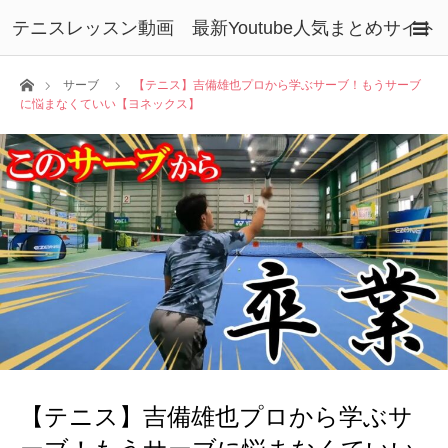
テニスレッスン動画 最新Youtube人気まとめサイト
ホーム
サーブ
【テニス】吉備雄也プロから学ぶサーブ！もうサーブ
に悩まなくていい【ヨネックス】
【テニス】吉備雄也プロから学ぶサ