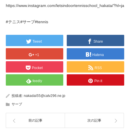
https://www.instagram.com/letsindoortennisschool_hakata/?hl=ja
#テニス#サーブ#tennis
Tweet
Share
+1
Hatena
Pocket
RSS
feedly
Pin it
投稿者:
nakadai55@catv296.ne.jp
サーブ
前の記事
次の記事