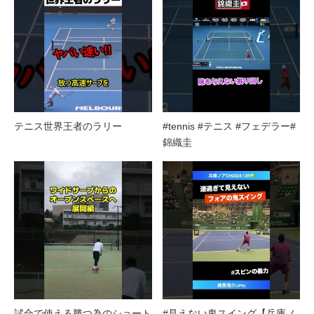
テニス世界王者のラリー
#tennis #テニス #フェデラー#
錦織圭
試合で使える勝つ為のショート
#見えない鬼スイング【兵庫ノ