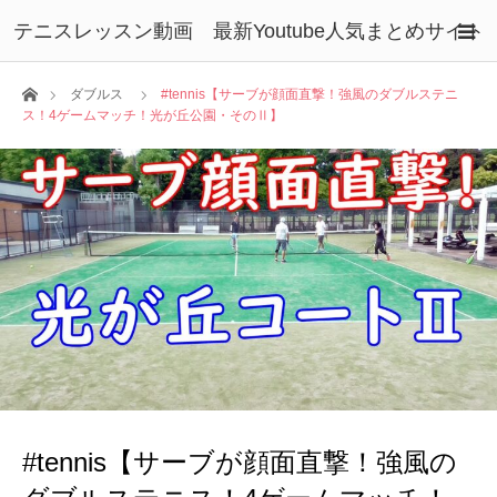
テニスレッスン動画 最新Youtube人気まとめサイト
ホーム
ダブルス
#tennis【サーブが顔面直撃！強風のダブルステニ
ス！4ゲームマッチ！光が丘公園・そのⅡ】
#tennis【サーブが顔面直撃！強風の