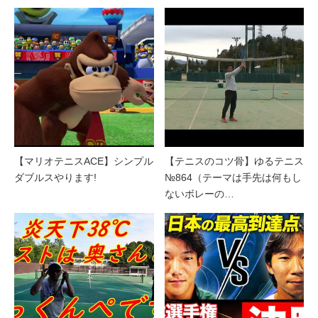
【マリオテニスACE】シンプル
【テニスのコツ骨】ゆるテニス
ダブルスやります!
№864（テーマは手先は何もし
ないボレーの…