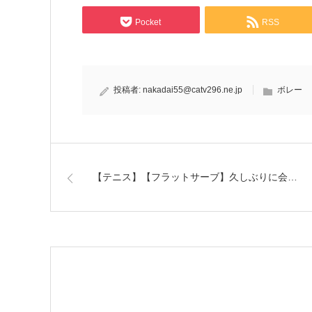
Pocket
RSS
投稿者:
nakadai55@catv296.ne.jp
ボレー
【テニス】【フラットサーブ】久しぶりに会…