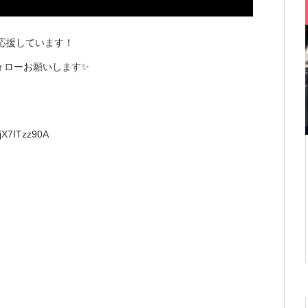
を応援しています！
ォローお願いします✨
jX7ITzz90A