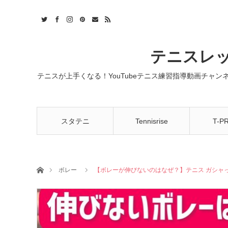
t
act
RSS
テニスレッ
テニスが上手くなる！YouTubeテニス練習指導動画チャ
スタテニ
Tennisrise
T-P
ホーム
ボレー
【ボレーが伸びないのはなぜ？】テニス ガシャ