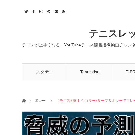
t
act
RSS
テニスレッ
テニスが上手くなる！YouTubeテニス練習指導動画チャ
スタテニ
Tennisrise
T-P
ホーム
ボレー
【テニス戦術】シコラーxサーブ＆ボレーでマレーを撃破！ 