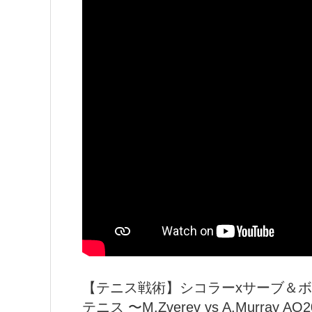
【テニス戦術】シコラーxサーブ＆ボ
テニス 〜M.Zverev vs A.Murray AO