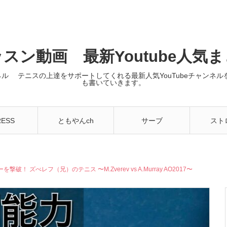
スン動画 最新Youtube人気
ンネル テニスの上達をサポートしてくれる最新人気YouTubeチャン
も書いていきます。
RESS
ともやんch
サーブ
スト
ズべレフ（兄）のテニス 〜M.Zverev vs A.Murray AO2017〜