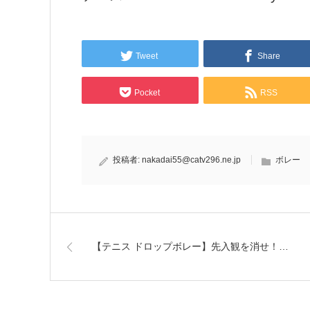
Tweet
Share
Pocket
RSS
投稿者:
nakadai55@catv296.ne.jp
ボレー
【テニス ドロップボレー】先入観を消せ！…