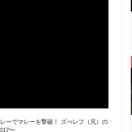
レーでマレーを撃破！ ズべレフ（兄）の
2017〜