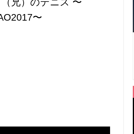
フ（兄）のテニス 〜
y AO2017〜