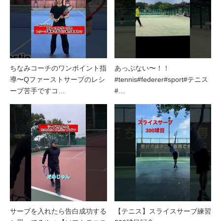
ちなみコーチのワンポイント指
あっぶない〜！！
導〜Qファーストサーブのレシ
#tennis#federer#sport#テニス
ーブ苦手ですコ…
#…
サーブを入れたら告白成功する
【テニス】スライスサーブ練習