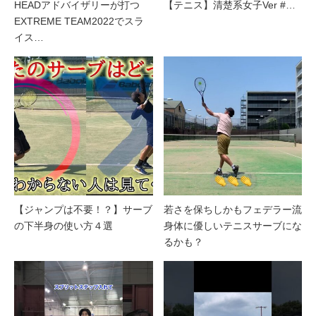
HEADアドバイザリーが打つ
【テニス】清楚系女子Ver #…
EXTREME TEAM2022でスラ
イス…
【ジャンプは不要！？】サーブ
若さを保ちしかもフェデラー流
の下半身の使い方４選
身体に優しいテニスサーブにな
るかも？