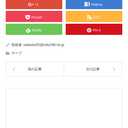
+1
Hatena
Pocket
RSS
feedly
Pin it
投稿者:
nakadai55@catv296.ne.jp
サーブ
前の記事
次の記事