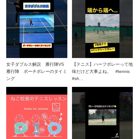
女子ダブルス解説 雁行陣VS
【テニス】ハーフボレーって地
雁行陣 ポーチボレーのタイミ
味だけど大事よね。 #tennis
ング
#sh…