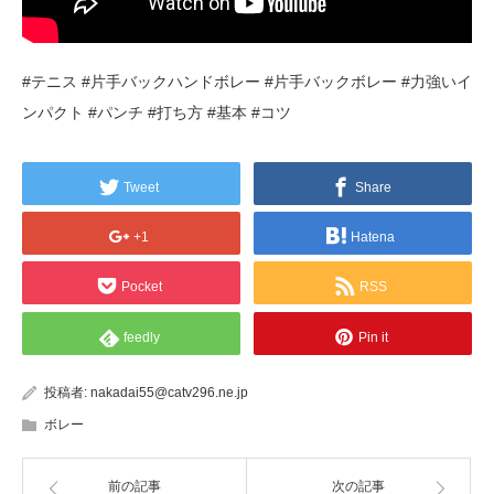
#テニス #片手バックハンドボレー #片手バックボレー #力強いイ
ンパクト #パンチ #打ち方 #基本 #コツ
Tweet
Share
+1
Hatena
Pocket
RSS
feedly
Pin it
投稿者:
nakadai55@catv296.ne.jp
ボレー
前の記事
次の記事