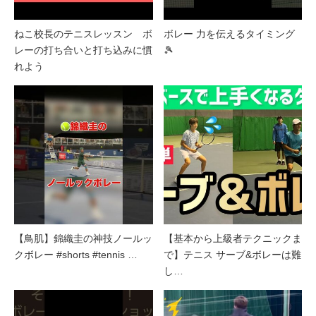
ねこ校長のテニスレッスン ボ
ボレー 力を伝えるタイミング
レーの打ち合いと打ち込みに慣
🎾
れよう
【鳥肌】錦織圭の神技ノールッ
【基本から上級者テクニックま
クボレー #shorts #tennis …
で】テニス サーブ&ボレーは難
し…