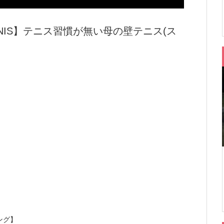
0【TENNIS】テニス習慣が無い母の壁テニス(ス
ング】