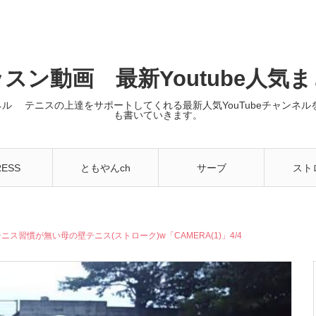
スン動画 最新Youtube人気
ンネル テニスの上達をサポートしてくれる最新人気YouTubeチャン
も書いていきます。
RESS
ともやんch
サーブ
スト
NNIS】テニス習慣が無い母の壁テニス(ストローク)w「CAMERA(1)」4/4