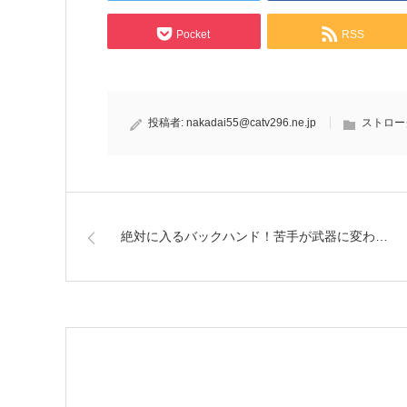
Pocket
RSS
投稿者:
nakadai55@catv296.ne.jp
ストロー
絶対に入るバックハンド！苦手が武器に変わ…