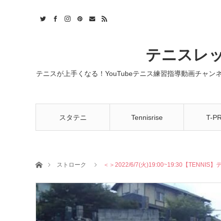
t
act
RSS
テニスレッ
テニスが上手くなる！YouTubeテニス練習指導動画チャ
スタテニ
Tennisrise
T-P
ホーム
ストローク
＜＞2022/6/7(火)19:00~19:30【TE