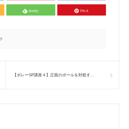
feedly
Pin it
ク
【ボレーSP講座４】正面のボールを対処す…