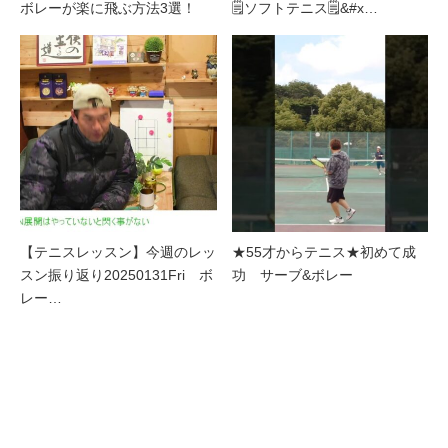
ボレーが楽に飛ぶ方法3選！
🗒️ソフトテニス🗒&#x…
【テニスレッスン】今週のレッ
★55才からテニス★初めて成
スン振り返り20250131Fri ボ
功 サーブ&ボレー
レー…