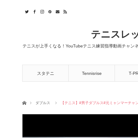
t
act
RSS
テニスレッ
テニスが上手くなる！YouTubeテニス練習指導動画チャ
スタテニ
Tennisrise
T-P
ホーム
ダブルス
【テニス】#男子ダブルス#元ミャンマーチャンピ