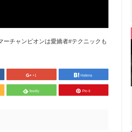
マーチャンピオンは愛嬌者#テクニックも
+1
Hatena
feedly
Pin it