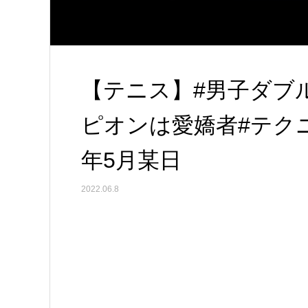
【テニス】#男子ダブ
ピオンは愛嬌者#テクニッ
年5月某日
2022.06.8