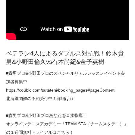
ベテラン4人によるダブルス対抗戦！鈴木貴
男&小野田倫久vs有本尚紀&金子英樹
■貴男プロ&小野田プロのスペシャルリアルレッスンイベント参
加者募集中
https://coubic.com/sutateni/booking_pages#pageContent
北海道開催の予約受付中！詳細は↑↑
■貴男プロ&小野田プロあなたを直接指導！
オンラインテニスアカデミー「TEAM STA（チームスタテニ）」
の１週間無料トライアルはこちら！