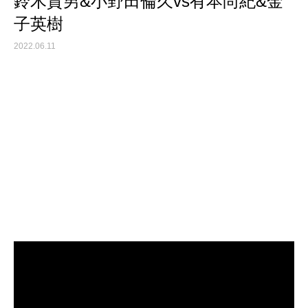
鈴木貴男&小野田倫久vs有本尚紀&金
子英樹
2022.06.11