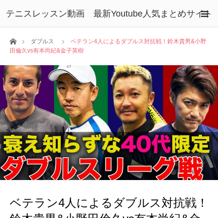
テニスレッスン動画 最新Youtube人気まとめサイト
ホーム
ダブルス
ベテラン4人によるダブルス対抗戦！鈴木貴男&小野
田倫久vs有本尚紀&金子英樹
ベテラン4人によるダブルス対抗戦！