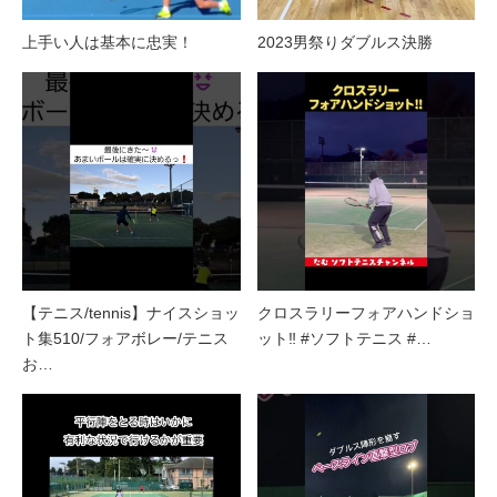
上手い人は基本に忠実！
2023男祭りダブルス決勝
【テニス/tennis】ナイスショッ
クロスラリーフォアハンドショ
ト集510/フォアボレー/テニス
ット‼︎ #ソフトテニス #…
お…