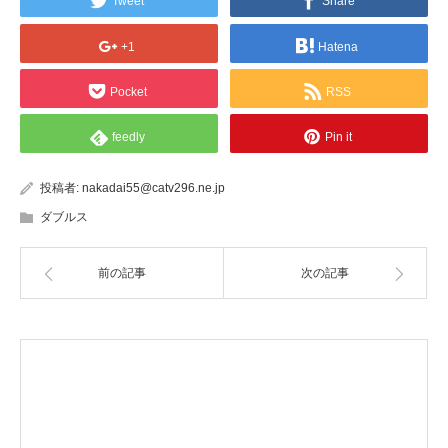
Tweet
Share
+1
Hatena
Pocket
RSS
feedly
Pin it
投稿者:
nakadai55@catv296.ne.jp
ダブルス
前の記事
次の記事