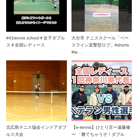
#41tennis school＃女子ダブル
大分市 テニススクール「ベー
ス＃全国レディース
スライン直撃型ロブ」#shorts
#te…
北広島テニス協会インドアダブ
【e-tennis】ひとり言ー遠藤修
ルス大会
ー 「勝てちゃうぞ！ダブル