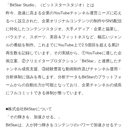
「BitStar Studio」（ビットスタースタジオ）とは
昨今、急速に高まる企業のYouTubeチャンネル運営ニーズに応え
るべく設立された、企業オリジナルコンテンツの制作やSNS配信
に特化したコンテンツスタジオ。大手メディア・企業と協業し、
バラエティ、スポーツ、美容＆フィットネスなど、幅広いジャン
ルの番組を制作。これまでにYouTube上で2.5億回を超える累計
再生数を記録しています。その実績から、①YouTubeに適した企
画立案、②クリエイタープロダクション「BitStar」と連携したチ
ャンネル成長支援、③経験豊富な動画制作及びチャンネル運用・
分析体制に強みを有します。分析データもBitStarのプラットフォ
ームからの自動出力が可能となっており、企業チャンネルの成長
にフルコミットできる体制が整っています。
■株式会社BitStarについて
「その輝きを、加速させる。」
BitStarは、人が持つ輝きをコンテンツのパワーで加速させるテッ