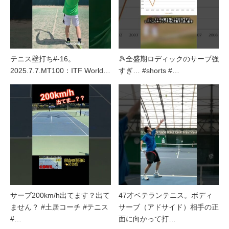
テニス壁打ち#-16。
🎾全盛期ロディックのサーブ強
2025.7.7.MT100：ITF World…
すぎ… #shorts #…
サーブ200km/h出てます？出て
47才ベテランテニス。ボディ
ません？ #土居コーチ #テニス
サーブ（アドサイド）相手の正
#…
面に向かって打…