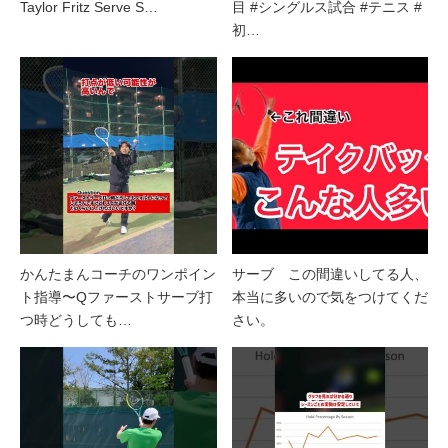
Taylor Fritz Serve S…
目 #シングルス試合 #テニス #
初…
かんたまんコーチのワンポイン
サーブ この間違いしてる人、
ト指導〜Qファーストサーブ打
本当に多いので気をつけてくだ
つ時どうしても…
さい。