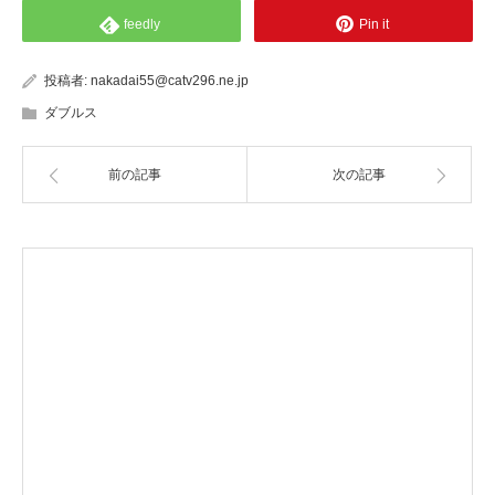
feedly
Pin it
投稿者:
nakadai55@catv296.ne.jp
ダブルス
前の記事
次の記事