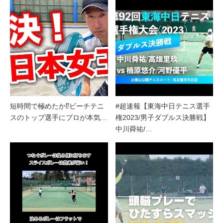
短時間で極めたか⁉︎ビーチテニ
#超速報【東海中日テニス選手
スのトップ選手にプロが本気…
権2023/男子ダブルス決勝戦】
中川舜祐/…