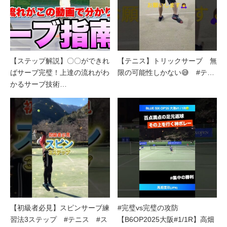
【ステップ解説】〇〇ができれ
【テニス】トリックサーブ 無
ばサーブ完璧！上達の流れがわ
限の可能性しかない😅 #テ…
かるサーブ技術…
【初級者必見】スピンサーブ練
#完璧vs完璧の攻防
習法3ステップ #テニス #ス
【B6OP2025大阪#1/1R】高畑