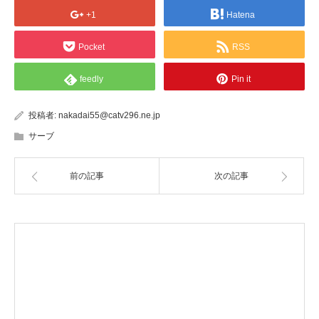
+1
Hatena
Pocket
RSS
feedly
Pin it
投稿者:
nakadai55@catv296.ne.jp
サーブ
前の記事
次の記事