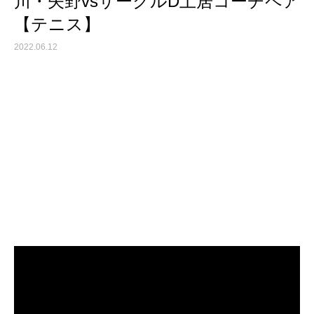
川・矢野vsサークルD土居コーチペア
【テニス】
2022.06.12