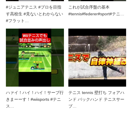
#ジュニアテニス #プロを目指
これが試合序盤の基本
す高校生 #見ないとわからない
#tennis#federer#sport#テニ…
#フラット…
ハァイ！ハイ！ハイ！サーブ行
テニス tennis 壁打ち フォアハ
きまーーす！#wiisports #テニ
ンド バックハンド テニスサー
ス…
ブ…