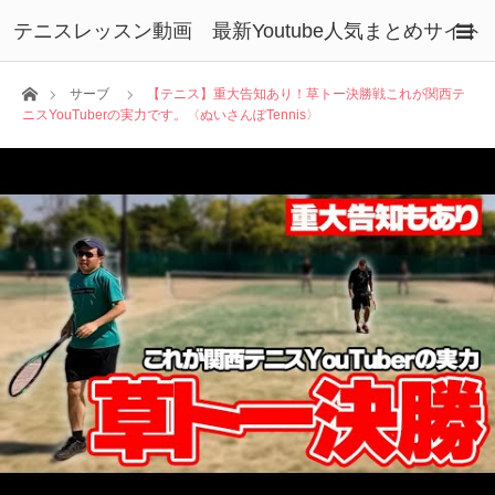
テニスレッスン動画 最新Youtube人気まとめサイト
ホーム
サーブ
【テニス】重大告知あり！草トー決勝戦これが関西テ
ニスYouTuberの実力です。〈ぬいさんぽTennis〉