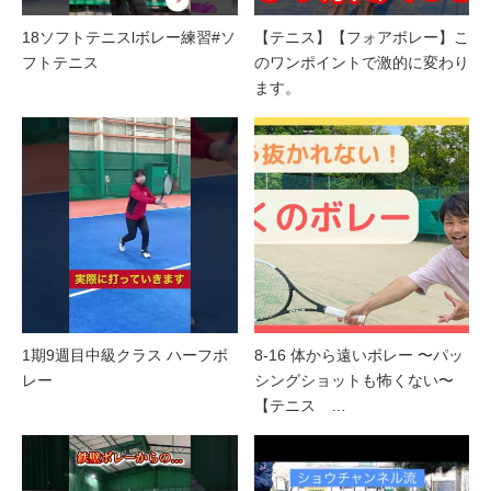
18ソフトテニスlボレー練習#ソ
【テニス】【フォアボレー】こ
フトテニス
のワンポイントで激的に変わり
ます。
1期9週目中級クラス ハーフボ
8-16 体から遠いボレー 〜パッ
レー
シングショットも怖くない〜
【テニス …