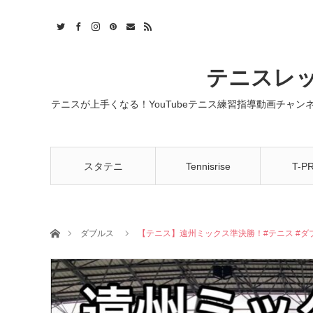
t
act
RSS
テニスレッ
テニスが上手くなる！YouTubeテニス練習指導動画チャ
スタテニ
Tennisrise
T-P
ホーム
ダブルス
【テニス】遠州ミックス準決勝！#テニス #ダブ