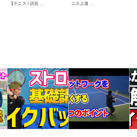
【テニス / 試合 …
ニス上達 …