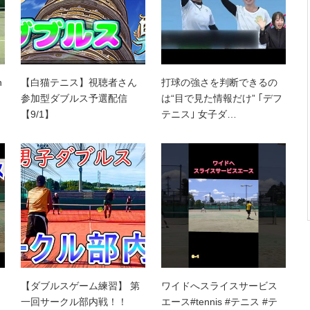
n
【白猫テニス】視聴者さん
打球の強さを判断できるの
参加型ダブルス予選配信
は“目で見た情報だけ” ｢デフ
【9/1】
テニス｣ 女子ダ…
【ダブルスゲーム練習】 第
ワイドへスライスサービス
一回サークル部内戦！！
エース#tennis #テニス #テ