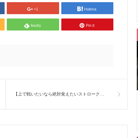
+1
Hatena
feedly
Pin it
【上で戦いたいなら絶対覚えたいストローク…