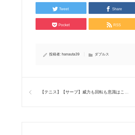
Tweet
Share
Pocket
RSS
投稿者:
hanauta39
ダブルス
【テニス】【サーブ】威力も回転も意識はこ…