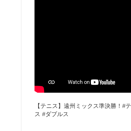
【テニス】遠州ミックス準決勝！#テニ
ス #ダブルス