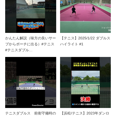
かんたん解説（味方の良いサー
【テニス】2025/1/22 ダブルス
ブからポーチに出る）#テニス
ハイライト #1
#テニスダブル…
テニスダブルス 前衛守備時の
【浜松/テニス】2023年ダンロ