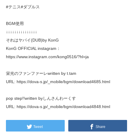
#テニス#ダブルス
BGM使用
↓↓↓↓↓↓↓↓↓↓↓↓↓↓↓
それはヤバイ(DUB)by KonG
KonG OFFICIAL instagram：
https://www.instagram.com/kong0516/?hl=ja
栄光のファンファーレwritten by t.tam
URL: https://dova-s.jp/_mobile/bgm/download4685.html
pop step!!written byしんさんわーくす
URL: https://dova-s.jp/_mobile/bgm/download4848.html
Tweet
Share