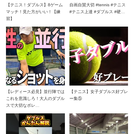
【テニス！ダブルス】8ゲーム
自画自賛大切 #tennis #テニス
マッチ！見た方がいい！【練
#テニス上達 #ダブルス #硬…
習】
【レディース必見】並行陣では
【テニス】女子ダブルス好プレ
これを意識しろ！大人のダブル
ー集⑤
スで大切なボレ…