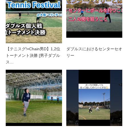
【テニスグ!×Chain男D】1,2位
ダブルスにおけるセンターセオ
トーナメント決勝 [男子ダブル
リー
ス…