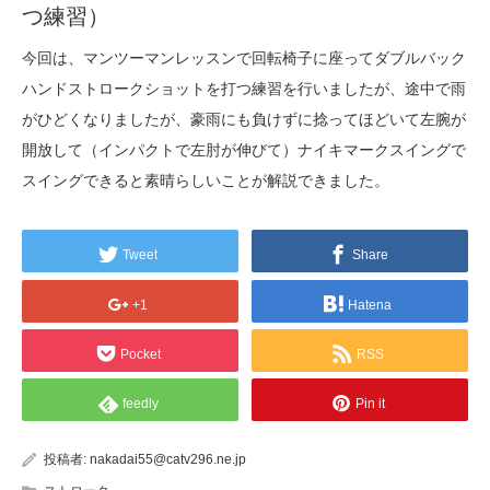
つ練習）
今回は、マンツーマンレッスンで回転椅子に座ってダブルバック
ハンドストロークショットを打つ練習を行いましたが、途中で雨
がひどくなりましたが、豪雨にも負けずに捻ってほどいて左腕が
開放して（インパクトで左肘が伸びて）ナイキマークスイングで
スイングできると素晴らしいことが解説できました。
Tweet
Share
+1
Hatena
Pocket
RSS
feedly
Pin it
投稿者:
nakadai55@catv296.ne.jp