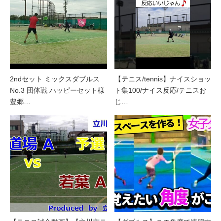
2ndセット ミックスダブルス
【テニス/tennis】ナイスショッ
No.3 団体戦 ハッピーセット様
ト集100/ナイス反応/テニスお
豊郷…
じ…