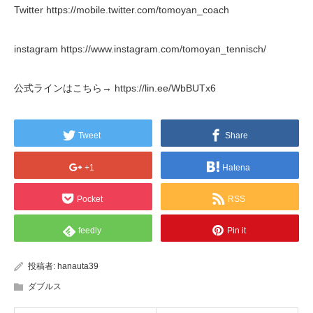
Twitter https://mobile.twitter.com/tomoyan_coach
instagram https://www.instagram.com/tomoyan_tennisch/
公式ラインはこちら→ https://lin.ee/WbBUTx6
Tweet
Share
+1
Hatena
Pocket
RSS
feedly
Pin it
投稿者:
hanauta39
ダブルス