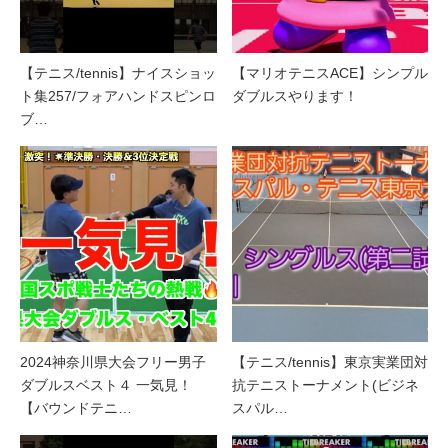
【テニス/tennis】ナイスショッ
【マリオテニスACE】シンプル
ト集257/フォアハンドスピンロ
ダブルスやります！
ブ…
2024神奈川県大会フリー男子
【テニス/tennis】東京実業団対
ダブルスベスト４ 一気見！
抗テニストーナメント(ビジネ
【バウンドテニ…
スパル…