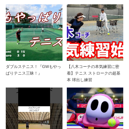
ダブルステニス！『GWもやっ
【八木コーチの本気練習に密
ぱりテニス三昧！』
着】テニス ストロークの超基
本 球出し練習