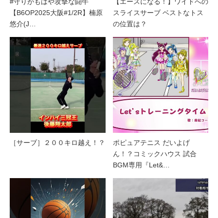
#守りがもはや攻撃な闘牛
【エースになる！】ワイドへの
【B6OP2025大阪#1/2R】楠原
スライスサーブ ベストなトス
悠介(J…
の位置は？
［サーブ］２００キロ越え！？
ポピュアテニス だいよげ
ん！？コミックハウス 試合
BGM専用『Let&…