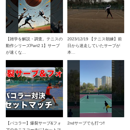
【雑学を解説・調査。テニスの
2023/12/19 【テニス朝練】前
動作シリーズPart2 1】サーブ
日から迷走していたサーブが
が速くな…
本…
【バコラー】爆裂サーブ&フォ
2ndサーブでも打つ‼️
アのテニスコーチに1セットマ