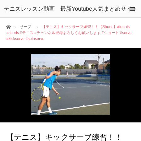
テニスレッスン動画 最新Youtube人気まとめサイト
ホーム
サーブ
【テニス】キックサーブ練習！！【Shorts】#tennis
#shorts #テニス #チャンネル登録よろしくお願いします #ショート #serve
#kickserve #spinserve
【テニス】キックサーブ練習！！