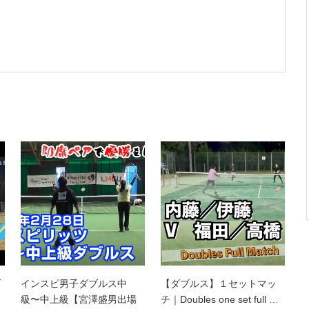
ダ
インスピ男子ダブルス中
【ダブルス】１セットマッ
級〜中上級【宮澤盛男出場
チ｜Doubles one set full …