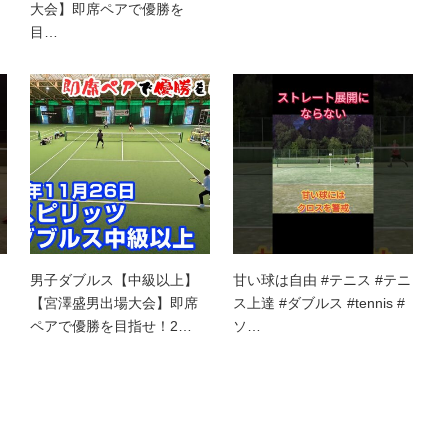
大会】即席ペアで優勝を
目…
男子ダブルス【中級以上】
甘い球は自由 #テニス #テニ
【宮澤盛男出場大会】即席
ス上達 #ダブルス #tennis #
ペアで優勝を目指せ！2…
ソ…