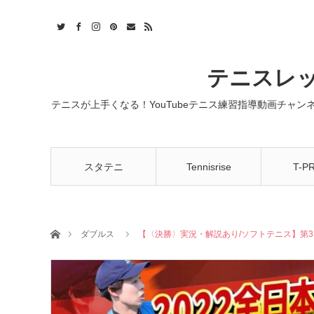
t
act
RSS
テニスレッ
テニスが上手くなる！YouTubeテニス練習指導動画チャ
スタテニ
Tennisrise
T-P
ホーム
ダブルス
【〈決勝〉実況・解説あり/ソフトテニス】第3