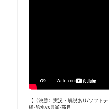
【〈決勝〉実況・解説あり/ソフトテ
橋·船水vs貝瀬·高月