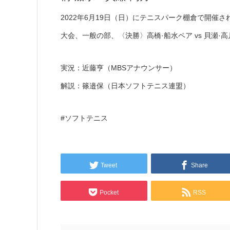
2022年6月19日（日）にテニスパーク棚倉で開催
大会、一般の部、〈決勝〉高橋·船水ペア vs 貝瀬·
実況：近藤亨（MBSアナウンサー）
解説：篠邉保（日本ソフトテニス連盟）
#ソフトテニス
Tweet
Share
Pocket
RSS