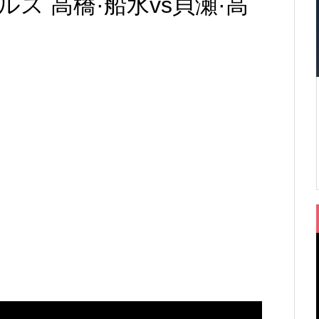
ス 高橋·船水vs貝瀬·高