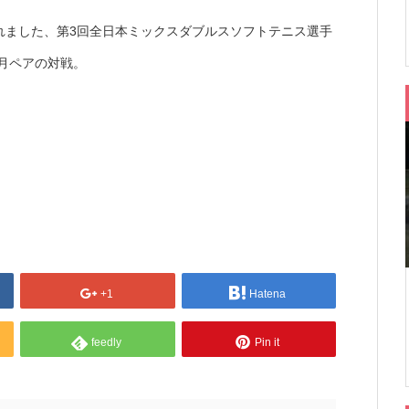
されました、第3回全日本ミックスダブルスソフトテニス選手
高月ペアの対戦。
+1
Hatena
feedly
Pin it