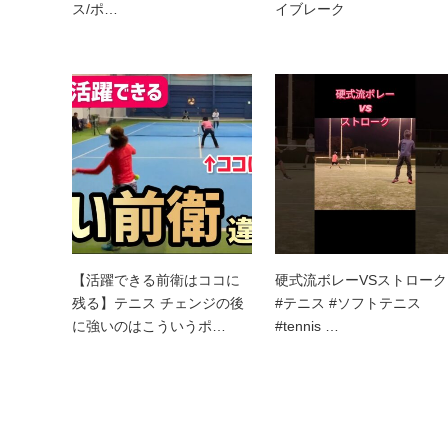
ス/ポ…
イブレーク
【活躍できる前衛はココに
硬式流ボレーVSストローク
残る】テニス チェンジの後
#テニス #ソフトテニス
に強いのはこういうポ…
#tennis …