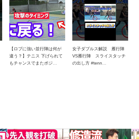
【ロブに強い並行陣は何が
女子ダブルス解説 雁行陣
違う？】テニス 下げられて
VS雁行陣 スライスタッチ
もチャンスでまたポジ…
の出し方 #tenn…