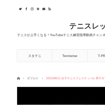
t
act
RSS
テニスレッ
テニスが上手くなる！YouTubeテニス練習指導動画チャ
スタテニ
Tennisrise
T-P
ホーム
ダブルス
2022/06/11 白子テニスフェスティバル 男子