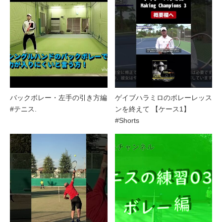
バックボレー・左手の引き方編
ゲイブハラミロのボレーレッス
#テニス.
ンを終えて 【ケース1】
#Shorts