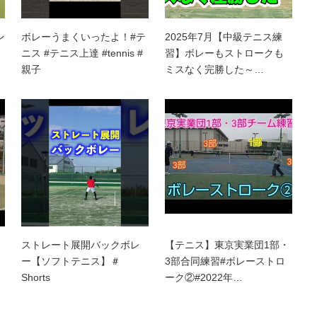
ン
ボレーうまくいったよ！#テ
2025年7月【中級テニス練
ニス #テニス上達 #tennis #
習】ボレーもストロークも
親子
ミスなく完勝した～…
ストレート展開バックボレ
【テニス】東京実業団1部・
ー【ソフトテニス】＃
3部合同練習#ボレーストロ
Shorts
ーク②#2022年…