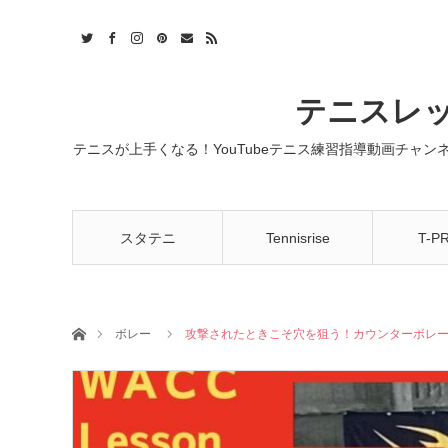
t
act
RSS
テニスレッ
テニスが上手くなる！YouTubeテニス練習指導動画チャ
スタテニ
Tennisrise
T-P
ホーム
ボレー
攻撃されたときこそ穴を狙う！カウンターボレ