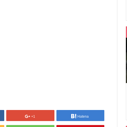
+1
Hatena