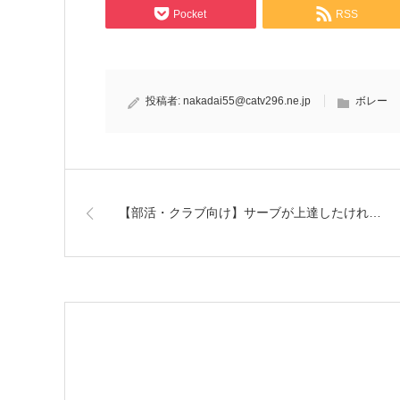
Pocket
RSS
投稿者:
nakadai55@catv296.ne.jp
ボレー
【部活・クラブ向け】サーブが上達したけれ…