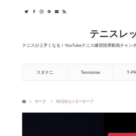
t
act
RSS
テニスレッ
テニスが上手くなる！YouTubeテニス練習指導動画チャ
スタテニ
Tennisrise
T-P
ホーム
サーブ
92日目センターサーブ