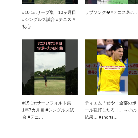
#10 1stサーブ集 10ヶ月目
ラブソング❤️#テニス🎾#…
#シングルス試合 #テニス #
初心…
#15 1stサーブフォルト集
ティエム「せや！全部のボ
1年7カ月目 #シングルス試
ール強打したろ！」→その
合 #テニ…
結果… #shorts…