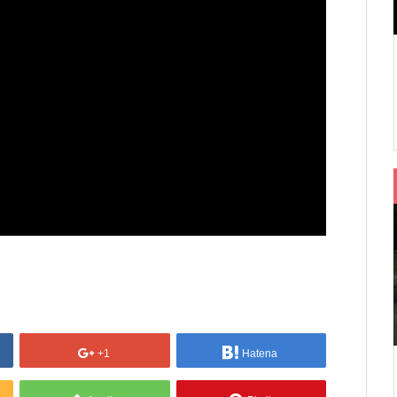
+1
Hatena