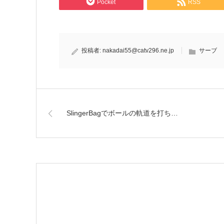
Pocket
RSS
投稿者:
nakadai55@catv296.ne.jp
サーブ
SlingerBagでボールの軌道を打ち…