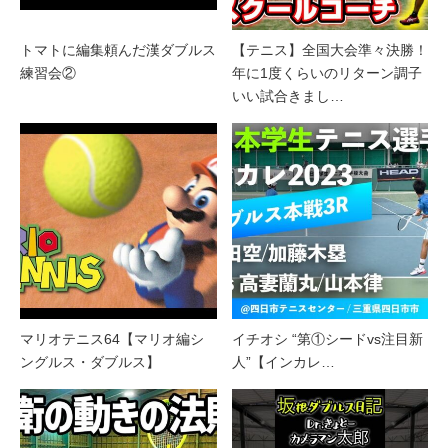
トマトに編集頼んだ漢ダブルス
【テニス】全国大会準々決勝！
練習会②
年に1度くらいのリターン調子
いい試合きまし…
マリオテニス64【マリオ編シ
イチオシ “第①シードvs注目新
ングルス・ダブルス】
人”【インカレ…