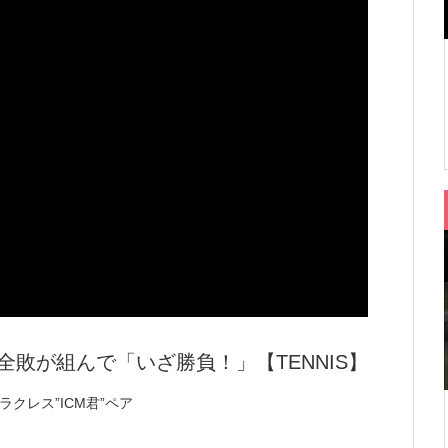
全敗が組んで「いざ勝負！」【TENNIS】
ラクレス”ICM君”ペア