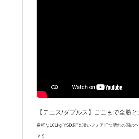
【テニス/ダブルス】ここまで全勝と
身軽な101kg”YSD君”＆凄いフォア打つ晴れの国のヘ
ＶＳ