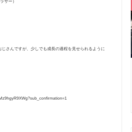
アラサー）
おじさんですが、少しでも成長の過程を見せられるように
GMz9hgyR9XWg?sub_confirmation=1