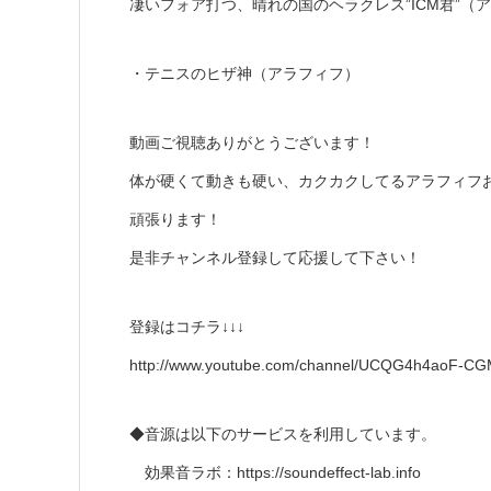
凄いフォア打つ、晴れの国のヘラクレス”ICM君”（
・テニスのヒザ神（アラフィフ）
動画ご視聴ありがとうございます！
体が硬くて動きも硬い、カクカクしてるアラフィフ
頑張ります！
是非チャンネル登録して応援して下さい！
登録はコチラ↓↓↓
http://www.youtube.com/channel/UCQG4h4aoF-C
◆音源は以下のサービスを利用しています。
効果音ラボ：https://soundeffect-lab.info