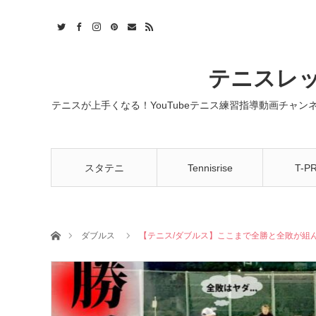
t
act
RSS
テニスレッ
テニスが上手くなる！YouTubeテニス練習指導動画チャ
スタテニ
Tennisrise
T-P
ホーム
ダブルス
【テニス/ダブルス】ここまで全勝と全敗が組ん