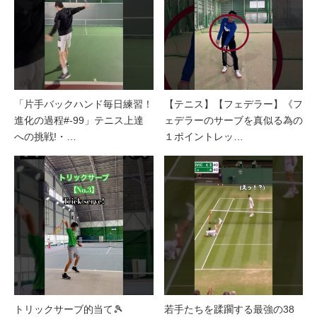
「片手バックハンド毎日練習！
【テニス】【フェデラー】《フ
進化の過程#-99」テニス上達
ェデラーのサーブを真似る為の
への挑戦!・…
１ポイントレッ…
トリックサーブ的当て🎾
若手たちを蹂躙する最強の38