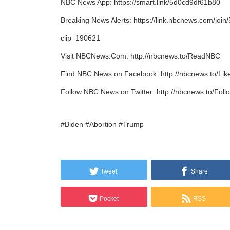
NBC News App: https://smart.link/5d0cd9df61b80
Breaking News Alerts: https://link.nbcnews.com/jo
clip_190621
Visit NBCNews.Com: http://nbcnews.to/ReadNBC
Find NBC News on Facebook: http://nbcnews.to/Li
Follow NBC News on Twitter: http://nbcnews.to/Fol
#Biden #Abortion #Trump
Tweet
Share
Pocket
RSS