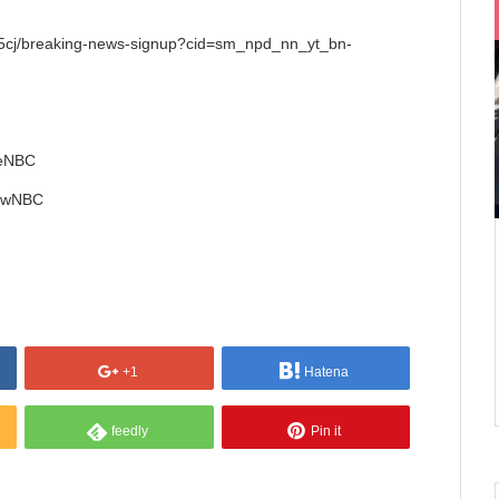
in/5cj/breaking-news-signup?cid=sm_npd_nn_yt_bn-
keNBC
lowNBC
+1
Hatena
feedly
Pin it