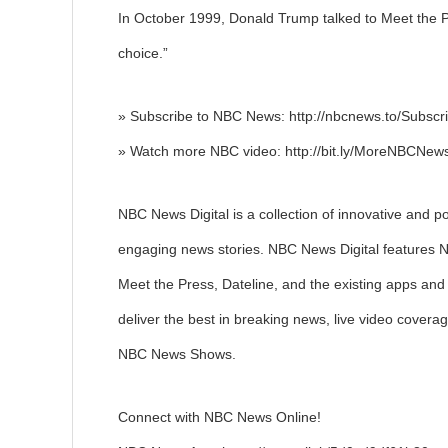
In October 1999, Donald Trump talked to Meet the Pr
choice.”
» Subscribe to NBC News: http://nbcnews.to/Subsc
» Watch more NBC video: http://bit.ly/MoreNBCNew
NBC News Digital is a collection of innovative and p
engaging news stories. NBC News Digital featur
Meet the Press, Dateline, and the existing apps and 
deliver the best in breaking news, live video covera
NBC News Shows.
Connect with NBC News Online!