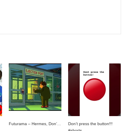
Futurama – Hermes, Don’…
Don’t press the button!!!
#shorts