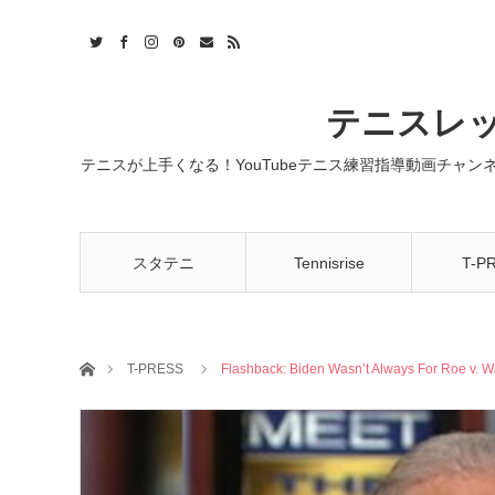
t
act
RSS
テニスレッ
テニスが上手くなる！YouTubeテニス練習指導動画チャ
スタテニ
Tennisrise
T-P
ホーム
T-PRESS
Flashback: Biden Wasn’t Always For Roe v. 