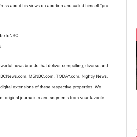
ess about his views on abortion and called himself “pro-
ribeToNBC
s
owerful news brands that deliver compelling, diverse and
es NBCNews.com, MSNBC.com, TODAY.com, Nightly News,
digital extensions of these respective properties. We
ge, original journalism and segments from your favorite