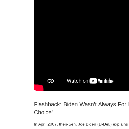
Flashback: Biden Wasn’t Always For
Choice’
In April 2007, then-Sen. Joe Biden (D-Del.) explains 