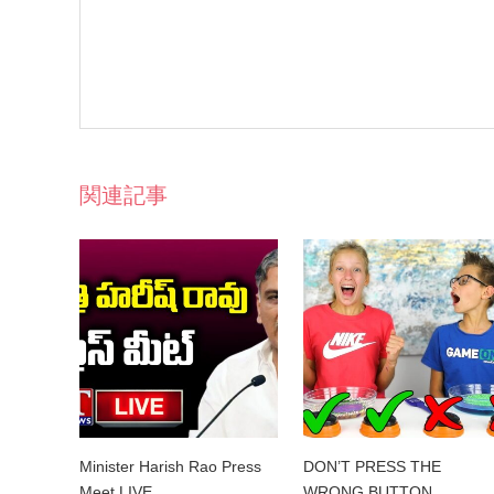
関連記事
Minister Harish Rao Press
DON’T PRESS THE
Meet LIVE…
WRONG BUTTON …