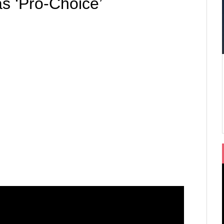
 ‘Pro-Choice’