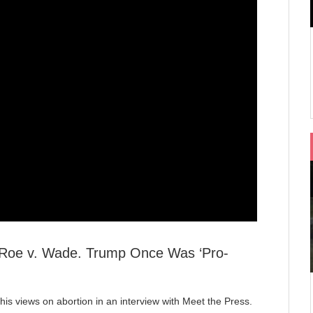
 Roe v. Wade. Trump Once Was ‘Pro-
his views on abortion in an interview with Meet the Press.