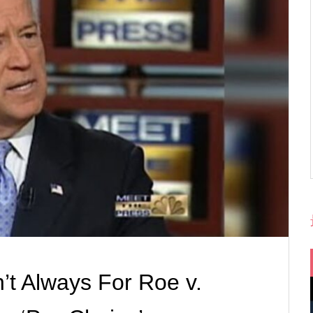
’t Always For Roe v.