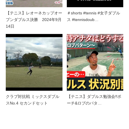
【テニス】レオーネカップオー
＃shorts #tennis #女子ダブル
プンダブルス決勝 2024年9月
ス #tennisdoub…
14日
クラブ対抗戦 ミックスダブル
【テニス】ダブルス勉強会‼︎ポ
スNo.4 セカンドセット
ーチ&ロブのパタ…