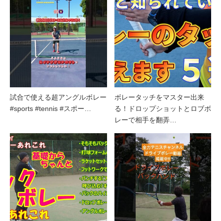
試合で使える超アングルボレー
ボレータッチをマスター出来
#sports #tennis #スポー…
る！ドロップショットとロブボ
レーで相手を翻弄…