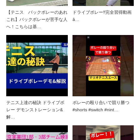
【テニス バックボレーのあれ
ドライブボレー‼️完全習得動画
これ】バックボレーが苦手な人
ȃ…
へ！こちらは基…
テニス上達の秘訣 ドライブボ
ボレーの殴り合いで競り勝つ
レー デモンストレーション&
#shorts #switch #nint…
解…