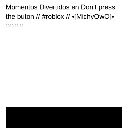
Momentos Divertidos en Don’t press
the buton // #roblox // •[MichyOwO]•
2022.06.29