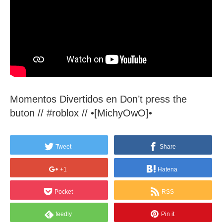
Momentos Divertidos en Don’t press the
buton // #roblox // •[MichyOwO]•
Tweet
Share
+1
Hatena
Pocket
RSS
feedly
Pin it