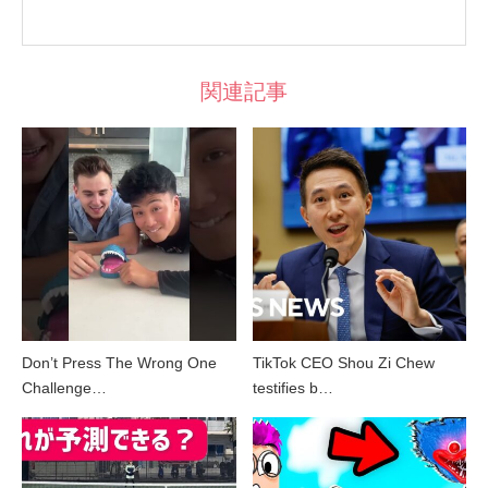
関連記事
Don’t Press The Wrong One
TikTok CEO Shou Zi Chew
Challenge…
testifies b…