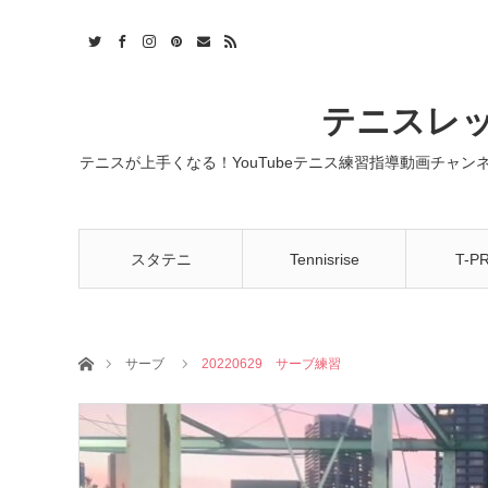
t
act
RSS
テニスレッ
テニスが上手くなる！YouTubeテニス練習指導動画チャ
スタテニ
Tennisrise
T-P
ホーム
サーブ
20220629 サーブ練習