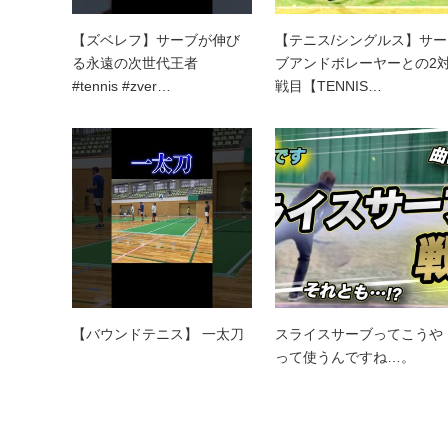
【ズベレフ】サーブが伸び
【テニス/シングルス】サー
る永遠の次世代王者
ブアンドボレーヤーとの2
#tennis #zver…
戦目【TENNIS…
【バウンドテニス】 一太刀
スライスサーブってこうや
って使うんですね…。