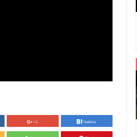
+1
Hatena