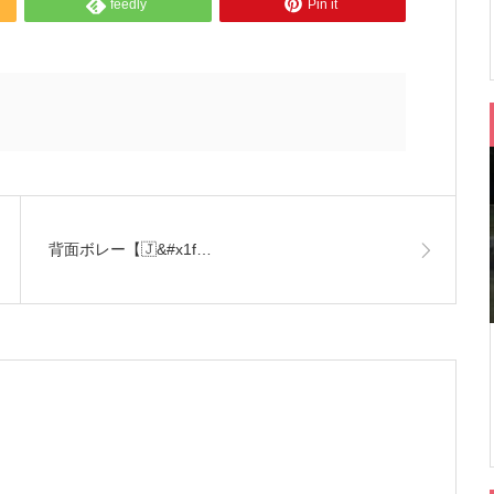
feedly
Pin it
背面ボレー【🇯&#x1f…