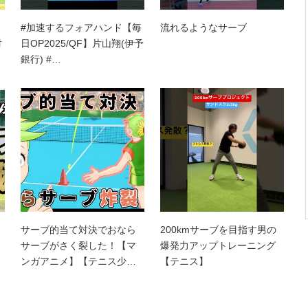
#加速するフォアハンド【毎
流れるようなサーブ
対
日OP2025/QF】片山翔(伊予
銀行) #…
サーブ的当て対決でおなら
200kmサーブを目指す男の
サーブがさく裂した！【マ
爆発力アップトレーニング
ンガアニメ】【テニス少…
【テニス】