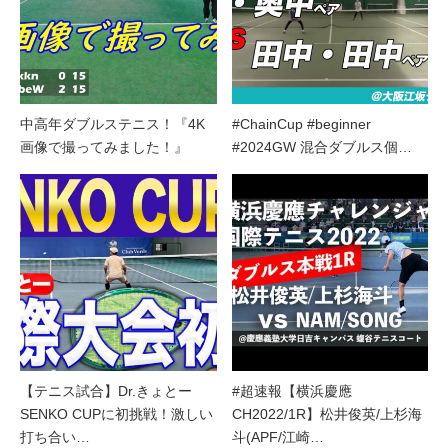
中高年ダブルステニス！『4K
#ChainCup #beginner
画像で撮ってみました！』
#2024GW 混合ダブルス個…
【テニス試合】Dr.きょとー
#超速報【横浜慶應
SENKO CUPに初挑戦！激しい
CH2022/1R】松井俊英/上杉海
打ち合い…
斗(APF/江崎…