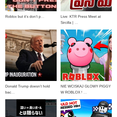
Roblox but it’s don’t p…
Live: KTR Press Meet at
Sircilla | …
Donald Trump doesn’t hold
NIE WCISKAJ GŁOWY PIGGY
bac…
W ROBLOX ! …