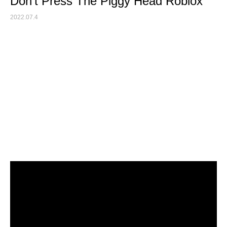
Don’t Press The Piggy Head Roblox
2022.07.4