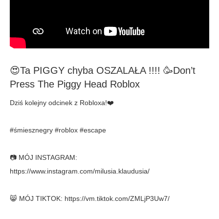
😍Ta PIGGY chyba OSZALAŁA !!!! 🥳Don’t
Press The Piggy Head Roblox
Dziś kolejny odcinek z Robloxa!❤️
#śmiesznegry #roblox #escape
📷 MÓJ INSTAGRAM:
https://www.instagram.com/milusia.klaudusia/
😸 MÓJ TIKTOK: https://vm.tiktok.com/ZMLjP3Uw7/