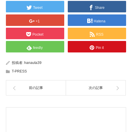
Tweet
Share
+1
Hatena
Pocket
RSS
feedly
Pin it
投稿者:
hanauta39
T-PRESS
前の記事
次の記事