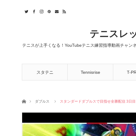
t
act
RSS
テニスレッ
テニスが上手くなる！YouTubeテニス練習指導動画チャ
スタテニ
Tennisrise
T-P
ホーム
ダブルス
スタンダードダブルスで目指せ全勝配信 3日目【