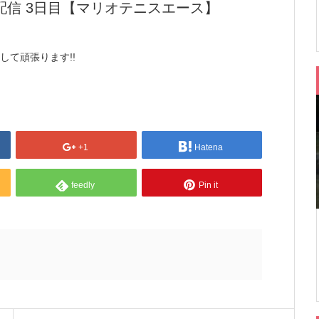
信 3日目【マリオテニスエース】
して頑張ります!!
+1
Hatena
feedly
Pin it