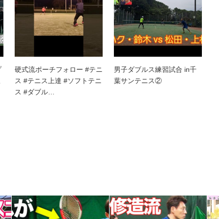
プ
硬式流ポーチフォロー #テニ
男子ダブルス練習試合 in千
こ
ス #テニス上達 #ソフトテニ
葉サンテニス②
ス #ダブル…