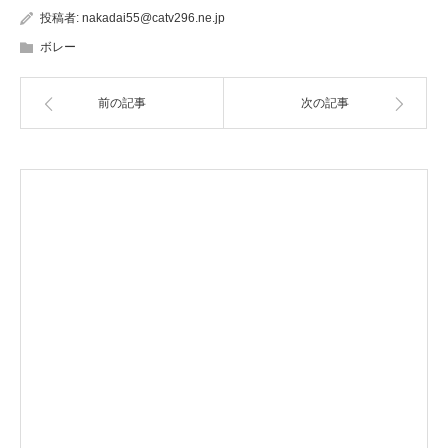
投稿者:
nakadai55@catv296.ne.jp
ボレー
前の記事
次の記事