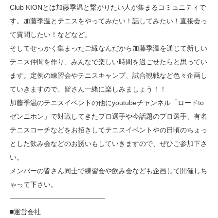
Club KIONとは加藤季温と繋がりたい人が集まるコミュニティで
す。加藤季温とテニスをやってみたい！話してみたい！直接会っ
て質問したい！などなど。
そしてせっかく集まったご縁なんだから加藤季温を通じて新しい
テニス仲間を作り、みんなで楽しい時間を過ごせたらと思ってい
ます。定例の練習会やテニスキャンプ、試合観戦など色々企画し
ていきますので、皆さん一緒に楽しみましょう！！
加藤季温のテニスイベントの他にyoutubeチャンネル「ロードto
ゼンニホン」で対戦してきたプロ選手や今話題のプロ選手、有名
テニスコーチなどをお招きしてテニスイベントやの日頃のちょっ
とした飲み会などのお誘いもしていきますので、ぜひご参加下さ
い。
メンバーの皆さん同士で練習会や飲み会なども企画して開催しち
ゃって下さい。
——————————————
■運営会社