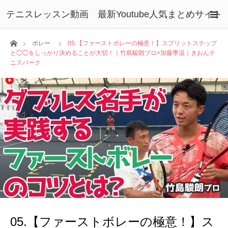
テニスレッスン動画 最新Youtube人気まとめサイト
ホーム
ボレー
05.【ファーストボレーの極意！】スプリットステップ
と◯◯をしっかり決めることが大切！｜竹島駿朗プロ×加藤季温｜きおんテ
ニスパーク
05.【ファーストボレーの極意！】ス