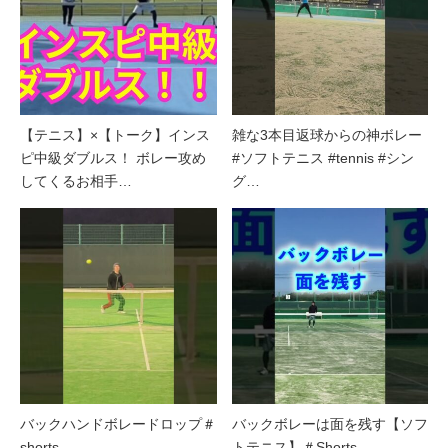
【テニス】×【トーク】インス
雑な3本目返球からの神ボレー
ピ中級ダブルス！ ボレー攻め
#ソフトテニス #tennis #シン
してくるお相手…
グ…
バックハンドボレードロップ＃
バックボレーは面を残す【ソフ
shorts
トテニス】＃Shorts