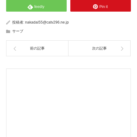
feedly
Pin it
投稿者:
nakadai55@catv296.ne.jp
サーブ
前の記事
次の記事