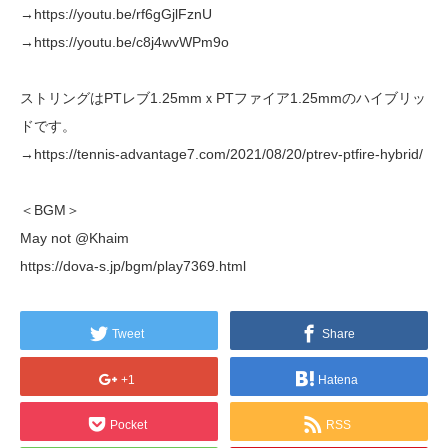
→https://youtu.be/rf6gGjlFznU
→https://youtu.be/c8j4wvWPm9o
ストリングはPTレブ1.25mmｘPTファイア1.25mmのハイブリッ
ドです。
→https://tennis-advantage7.com/2021/08/20/ptrev-ptfire-hybrid/
＜BGM＞
May not @Khaim
https://dova-s.jp/bgm/play7369.html
Tweet
Share
+1
Hatena
Pocket
RSS