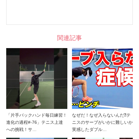
関連記事
「片手バックハンド毎日練習！
なぜだ！なぜ入らないんだ⁈テ
進化の過程#-76」テニス上達
ニスのサーブがいかに難しいか
への挑戦！サ…
実感したダブル…