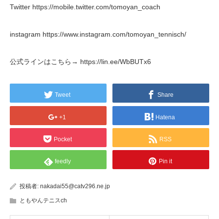
Twitter https://mobile.twitter.com/tomoyan_coach
instagram https://www.instagram.com/tomoyan_tennisch/
公式ラインはこちら→ https://lin.ee/WbBUTx6
Tweet
Share
+1
Hatena
Pocket
RSS
feedly
Pin it
投稿者:
nakadai55@catv296.ne.jp
ともやんテニスch