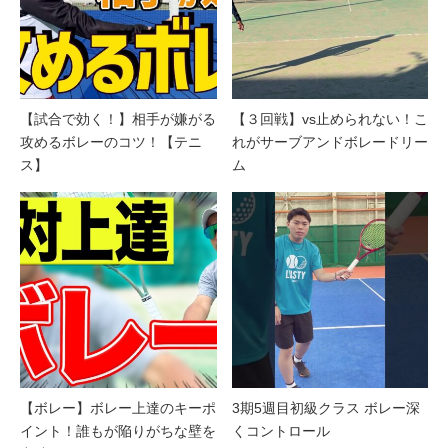
【試合で効く！】相手が嫌がる
【３回戦】vs止められない！こ
攻めるボレーのコツ！【テニ
れがサーブアンドボレードリー
ス】
ム
【ボレー】ボレー上達のキーポ
3期5週目初級クラス ボレー深
イント！誰もが陥りがちな壁を
くコントロール