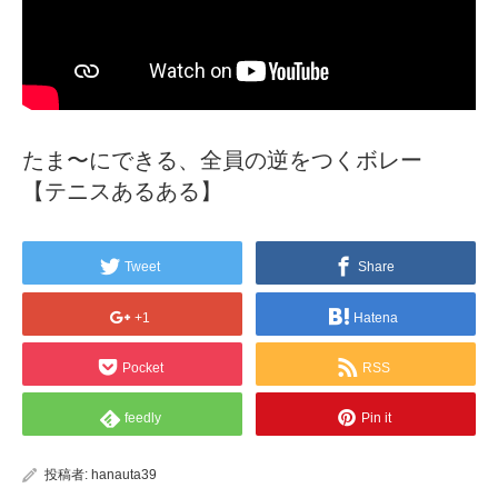
たま〜にできる、全員の逆をつくボレー
【テニスあるある】
Tweet
Share
+1
Hatena
Pocket
RSS
feedly
Pin it
投稿者:
hanauta39