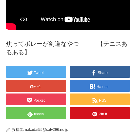
焦ってボレーが剣道なやつ 【テニスあ
るある】
Tweet
Share
+1
Hatena
Pocket
RSS
feedly
Pin it
投稿者:
nakadai55@catv296.ne.jp