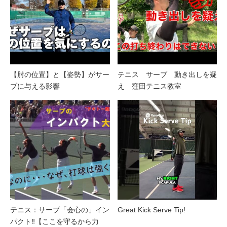
【肘の位置】と【姿勢】がサー
テニス サーブ 動き出しを疑
ブに与える影響
え 窪田テニス教室
テニス：サーブ「会心の」イン
Great Kick Serve Tip!
パクト‼【ここを守るから力