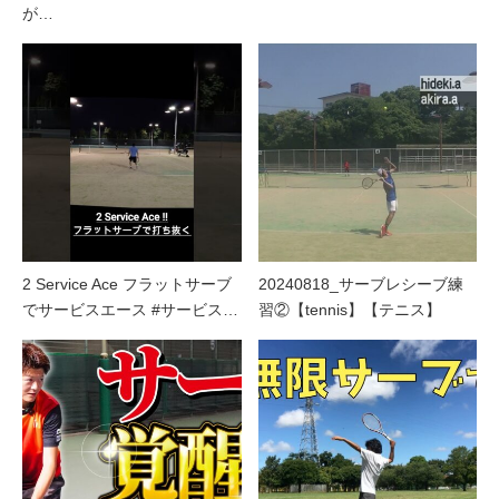
が…
2 Service Ace フラットサーブ
20240818_サーブレシーブ練
でサービスエース #サービス…
習②【tennis】【テニス】